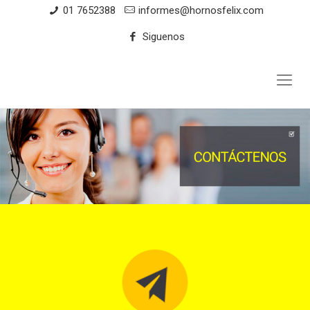
01 7652388
informes@hornosfelix.com
Siguenos